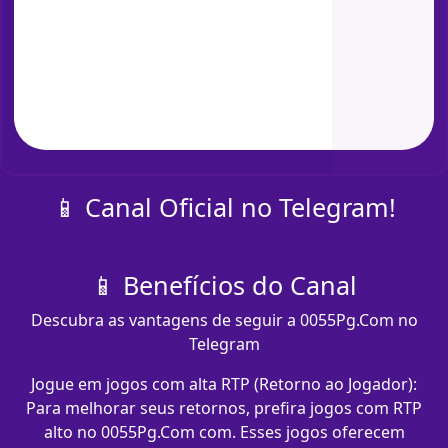
📱 Canal Oficial no Telegram!
📱 Benefícios do Canal
Descubra as vantagens de seguir a 0055Pg.Com no
Telegram
Jogue em jogos com alta RTP (Retorno ao Jogador):
Para melhorar seus retornos, prefira jogos com RTP
alto no 0055Pg.Com com​. Esses jogos oferecem