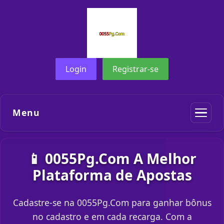
Login
Registrar-se
Menu
📱 0055Pg.Com A Melhor
Plataforma de Apostas
Cadastre-se na 0055Pg.Com para ganhar bônus
no cadastro e em cada recarga. Com a