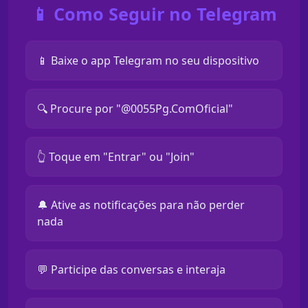
📱 Como Seguir no Telegram
📱 Baixe o app Telegram no seu dispositivo
🔍 Procure por "@0055Pg.ComOficial"
👆 Toque em "Entrar" ou "Join"
🔔 Ative as notificações para não perder
nada
💬 Participe das conversas e interaja