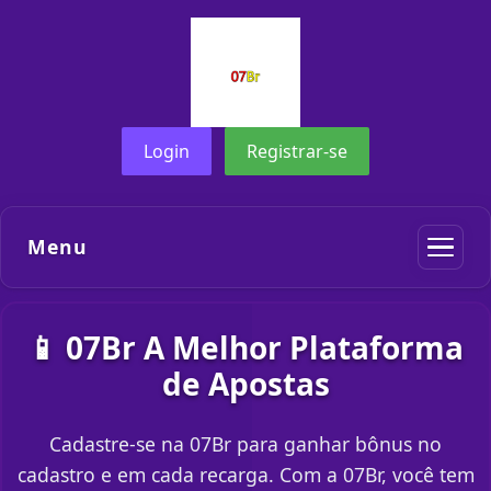
Login
Registrar-se
Menu
📱 07Br A Melhor Plataforma
de Apostas
Cadastre-se na 07Br para ganhar bônus no
cadastro e em cada recarga. Com a 07Br, você tem