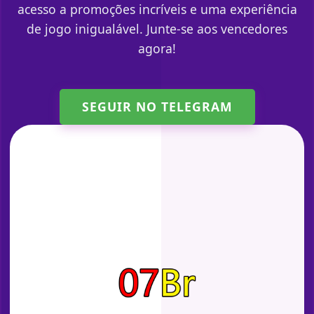
acesso a promoções incríveis e uma experiência
de jogo inigualável. Junte-se aos vencedores
agora!
SEGUIR NO TELEGRAM