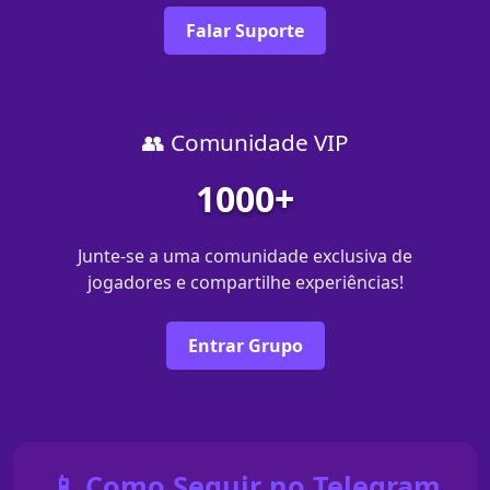
Falar Suporte
👥 Comunidade VIP
1000+
Junte-se a uma comunidade exclusiva de
jogadores e compartilhe experiências!
Entrar Grupo
📱 Como Seguir no Telegram