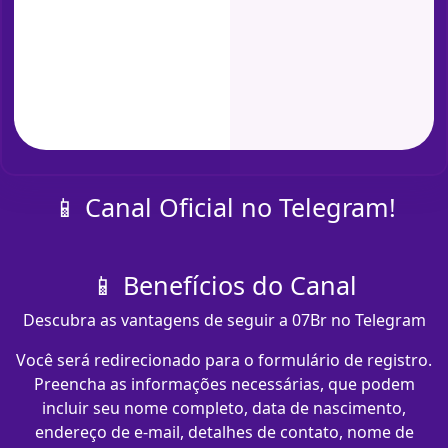
📱 Canal Oficial no Telegram!
📱 Benefícios do Canal
Descubra as vantagens de seguir a 07Br no Telegram
Você será redirecionado para o formulário de registro.
Preencha as informações necessárias, que podem
incluir seu nome completo, data de nascimento,
endereço de e-mail, detalhes de contato, nome de