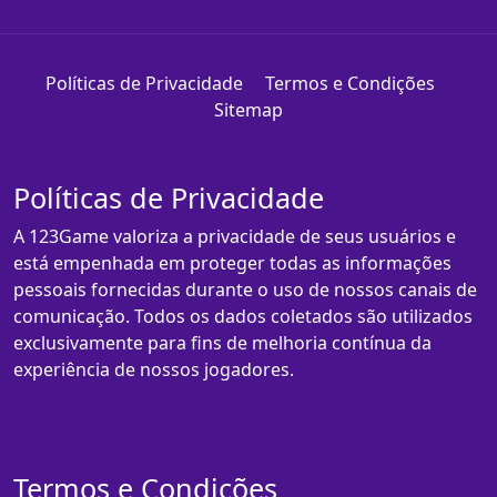
Políticas de Privacidade
Termos e Condições
Sitemap
Políticas de Privacidade
A 123Game valoriza a privacidade de seus usuários e
está empenhada em proteger todas as informações
pessoais fornecidas durante o uso de nossos canais de
comunicação. Todos os dados coletados são utilizados
exclusivamente para fins de melhoria contínua da
experiência de nossos jogadores.
Termos e Condições