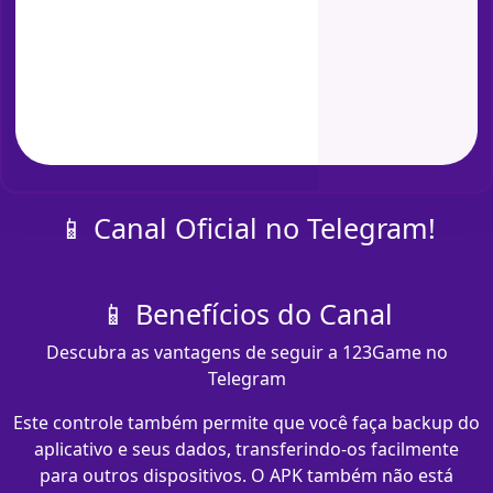
📱 Canal Oficial no Telegram!
📱 Benefícios do Canal
Descubra as vantagens de seguir a 123Game no
Telegram
Este controle também permite que você faça backup do
aplicativo e seus dados, transferindo-os facilmente
para outros dispositivos. O APK também não está