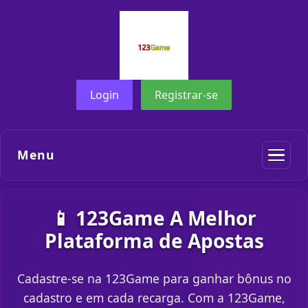
Login
Registrar-se
Menu
📱 123Game A Melhor
Plataforma de Apostas
Cadastre-se na 123Game para ganhar bônus no
cadastro e em cada recarga. Com a 123Game,