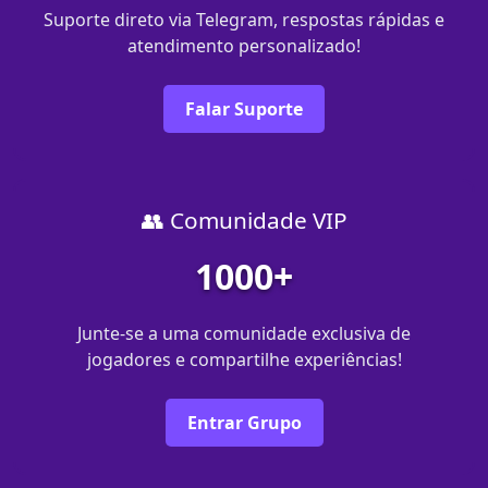
Suporte direto via Telegram, respostas rápidas e
atendimento personalizado!
Falar Suporte
👥 Comunidade VIP
1000+
Junte-se a uma comunidade exclusiva de
jogadores e compartilhe experiências!
Entrar Grupo