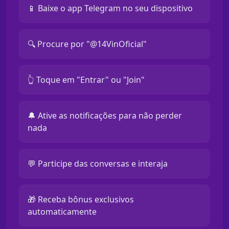
📱 Baixe o app Telegram no seu dispositivo
🔍 Procure por "@14VinOficial"
👆 Toque em "Entrar" ou "Join"
🔔 Ative as notificações para não perder
nada
💬 Participe das conversas e interaja
🎁 Receba bônus exclusivos
automaticamente