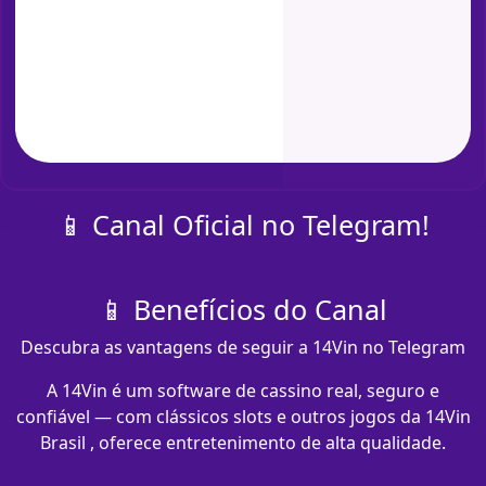
📱 Canal Oficial no Telegram!
📱 Benefícios do Canal
Descubra as vantagens de seguir a 14Vin no Telegram
A 14Vin é um software de cassino real, seguro e
confiável — com clássicos slots e outros jogos da 14Vin
Brasil , oferece entretenimento de alta qualidade.