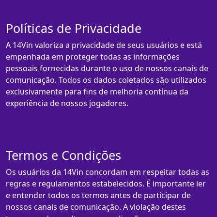
Políticas de Privacidade
A 14Vin valoriza a privacidade de seus usuários e está
empenhada em proteger todas as informações
pessoais fornecidas durante o uso de nossos canais de
comunicação. Todos os dados coletados são utilizados
exclusivamente para fins de melhoria contínua da
experiência de nossos jogadores.
Termos e Condições
Os usuários da 14Vin concordam em respeitar todas as
regras e regulamentos estabelecidos. É importante ler
e entender todos os termos antes de participar de
nossos canais de comunicação. A violação destes