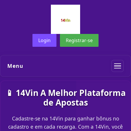
Login
Registrar-se
Menu
📱 14Vin A Melhor Plataforma
de Apostas
Cadastre-se na 14Vin para ganhar bônus no
cadastro e em cada recarga. Com a 14Vin, você