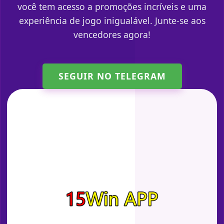
você tem acesso a promoções incríveis e uma
experiência de jogo inigualável. Junte-se aos
vencedores agora!
SEGUIR NO TELEGRAM