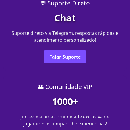
💬 Suporte Direto
Chat
Suporte direto via Telegram, respostas rápidas e
atendimento personalizado!
Falar Suporte
👥 Comunidade VIP
1000+
Junte-se a uma comunidade exclusiva de
jogadores e compartilhe experiências!