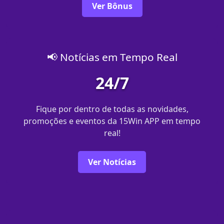
Ver Bônus
📢 Notícias em Tempo Real
24/7
Fique por dentro de todas as novidades,
promoções e eventos da 15Win APP em tempo
real!
Ver Notícias