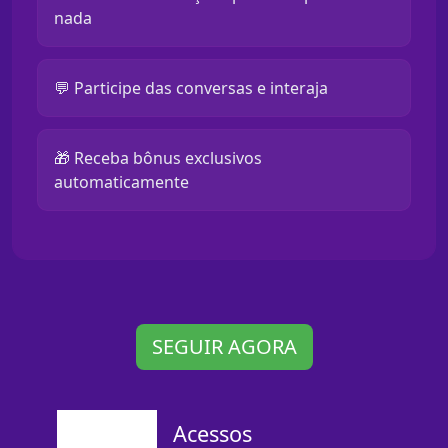
nada
💬 Participe das conversas e interaja
🎁 Receba bônus exclusivos
automaticamente
SEGUIR AGORA
Acessos