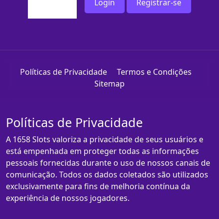
Login
Registrar-se
Políticas de Privacidade
Termos e Condições
Sitemap
Políticas de Privacidade
A 1658 Slots valoriza a privacidade de seus usuários e
está empenhada em proteger todas as informações
pessoais fornecidas durante o uso de nossos canais de
comunicação. Todos os dados coletados são utilizados
exclusivamente para fins de melhoria contínua da
experiência de nossos jogadores.