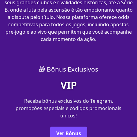
seus grandes clubes e rivalidades históricas, até a Série
B, onde a luta pela ascensão é tão emocionante quanto
a disputa pelo título. Nossa plataforma oferece odds
competitivas para todos os jogos, incluindo apostas
pré-jogo e ao vivo que permitem que você acompanhe
cada momento da ação.
🎁 Bônus Exclusivos
VIP
Receba bônus exclusivos do Telegram,
promoções especiais e códigos promocionais
únicos!
Ver Bônus