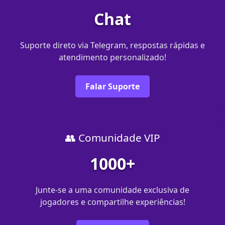
Chat
Suporte direto via Telegram, respostas rápidas e
atendimento personalizado!
Falar Suporte
👥 Comunidade VIP
1000+
Junte-se a uma comunidade exclusiva de
jogadores e compartilhe experiências!