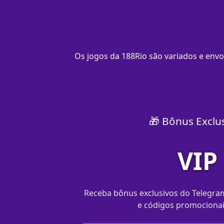
Os jogos da 188Rio são variados e envo
🎁 Bônus Exclu
VIP
Receba bônus exclusivos do Telegra
e códigos promocionai