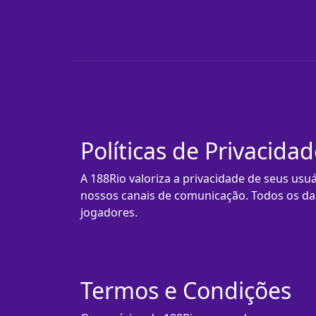
Políticas de Privacida
A 188Rio valoriza a privacidade de seus us
nossos canais de comunicação. Todos os dad
jogadores.
Termos e Condições