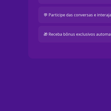
💬 Participe das conversas e interaj
🎁 Receba bônus exclusivos autom