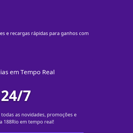
ples e recargas rápidas para ganhos com
cias em Tempo Real
24/7
e todas as novidades, promoções e
a 188Rio em tempo real!