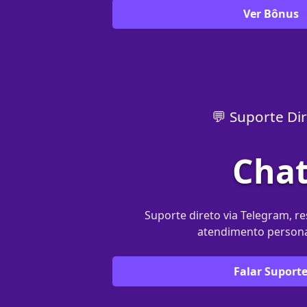
Ver Bônus
💬 Suporte Di
Cha
Suporte direto via Telegram, r
atendimento persona
Falar Suport