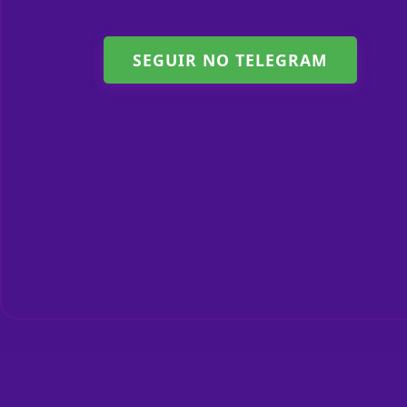
SEGUIR NO TELEGRAM