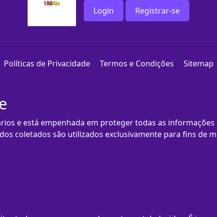
Login
Registrar-se
Políticas de Privacidade
Termos e Condições
Sitemap
de
uários e está empenhada em proteger todas as informações 
os coletados são utilizados exclusivamente para fins de m