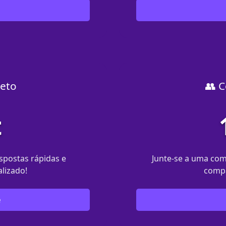
reto
👥 
t
espostas rápidas e
Junte-se a uma com
lizado!
compa
e