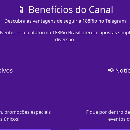
📱 Benefícios do Canal
Descubra as vantagens de seguir a 188Rio no Telegram
lventes — a plataforma 188Rio Brasil oferece apostas sim
diversão.
sivos
📢 Notí
m, promoções especiais
Fique por dentro d
s únicos!
eventos d