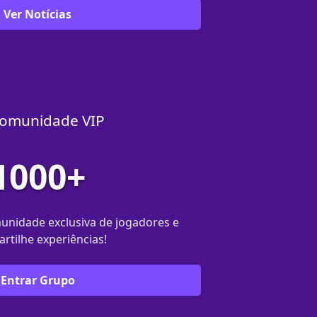
Ver Notícias
Comunidade VIP
1000+
unidade exclusiva de jogadores e
rtilhe experiências!
Entrar Grupo