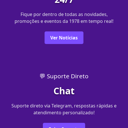
Fique por dentro de todas as novidades,
promoções e eventos da 1978 em tempo real!
Ver Notícias
💬 Suporte Direto
Chat
Suporte direto via Telegram, respostas rápidas e
atendimento personalizado!