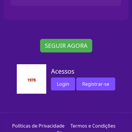
SEGUIR AGORA
Acessos
Login
Registrar-se
Políticas de Privacidade
Termos e Condições