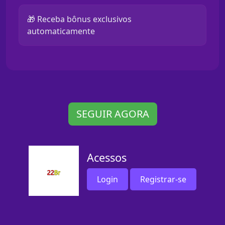
🎁 Receba bônus exclusivos
automaticamente
SEGUIR AGORA
Acessos
Login
Registrar-se