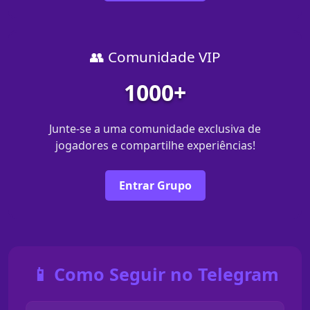
👥 Comunidade VIP
1000+
Junte-se a uma comunidade exclusiva de
jogadores e compartilhe experiências!
Entrar Grupo
📱 Como Seguir no Telegram