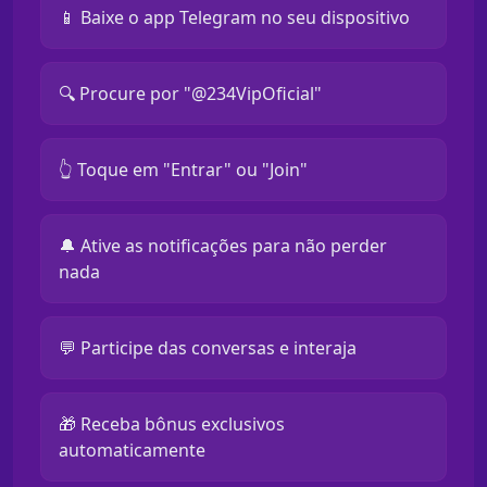
📱 Baixe o app Telegram no seu dispositivo
🔍 Procure por "@234VipOficial"
👆 Toque em "Entrar" ou "Join"
🔔 Ative as notificações para não perder
nada
💬 Participe das conversas e interaja
🎁 Receba bônus exclusivos
automaticamente