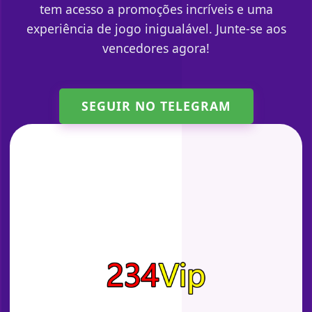
tem acesso a promoções incríveis e uma
experiência de jogo inigualável. Junte-se aos
vencedores agora!
SEGUIR NO TELEGRAM