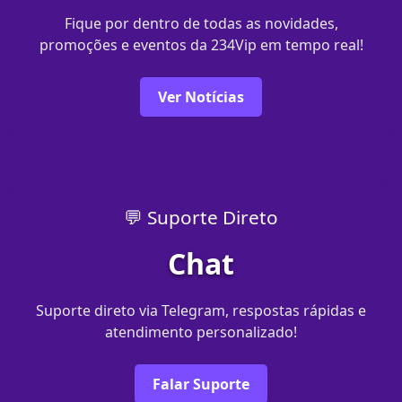
Fique por dentro de todas as novidades,
promoções e eventos da 234Vip em tempo real!
Ver Notícias
💬 Suporte Direto
Chat
Suporte direto via Telegram, respostas rápidas e
atendimento personalizado!
Falar Suporte