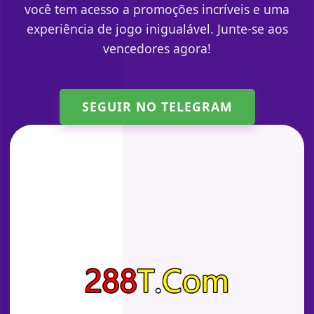
você tem acesso a promoções incríveis e uma
experiência de jogo inigualável. Junte-se aos
vencedores agora!
SEGUIR NO TELEGRAM