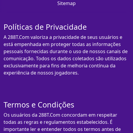
Sitemap
Políticas de Privacidade
A 288T.Com valoriza a privacidade de seus usuários e
está empenhada em proteger todas as informações
pessoais fornecidas durante o uso de nossos canais de
comunicação. Todos os dados coletados são utilizados
exclusivamente para fins de melhoria contínua da
experiência de nossos jogadores.
Termos e Condições
Os usuários da 288T.Com concordam em respeitar
todas as regras e regulamentos estabelecidos. É
importante ler e entender todos os termos antes de