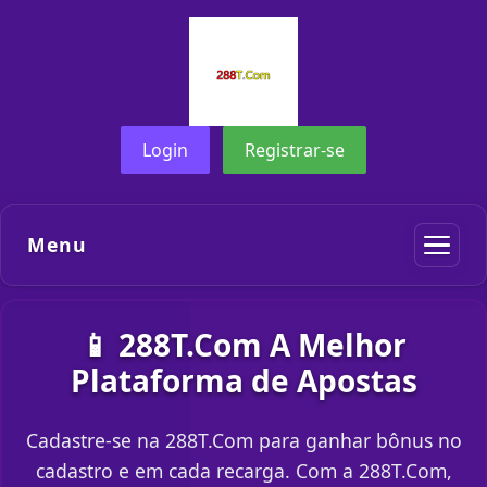
Login
Registrar-se
Menu
📱 288T.Com A Melhor
Plataforma de Apostas
Cadastre-se na 288T.Com para ganhar bônus no
cadastro e em cada recarga. Com a 288T.Com,