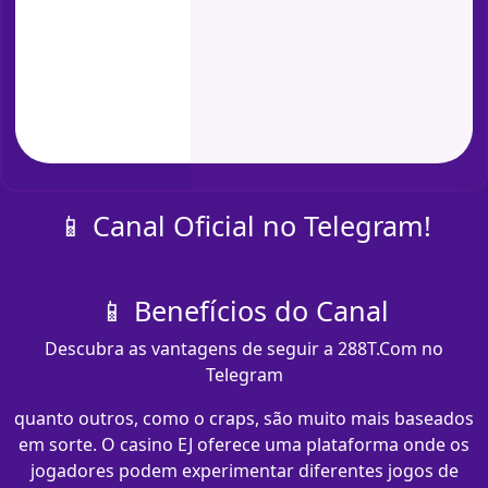
📱 Canal Oficial no Telegram!
📱 Benefícios do Canal
Descubra as vantagens de seguir a 288T.Com no
Telegram
quanto outros, como o craps, são muito mais baseados
em sorte. O casino EJ oferece uma plataforma onde os
jogadores podem experimentar diferentes jogos de