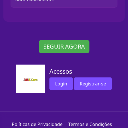
SEGUIR AGORA
Acessos
Login
Registrar-se
Políticas de Privacidade
Termos e Condições