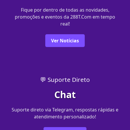
Fique por dentro de todas as novidades,
promoções e eventos da 288T.Com em tempo
real!
Ver Notícias
💬 Suporte Direto
Chat
Suporte direto via Telegram, respostas rápidas e
atendimento personalizado!