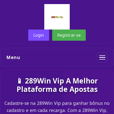
Login
Registrar-se
Menu
📱 289Win Vip A Melhor
Plataforma de Apostas
Cadastre-se na 289Win Vip para ganhar bônus no
cadastro e em cada recarga. Com a 289Win Vip,