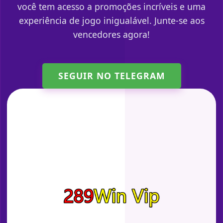
você tem acesso a promoções incríveis e uma
experiência de jogo inigualável. Junte-se aos
vencedores agora!
SEGUIR NO TELEGRAM