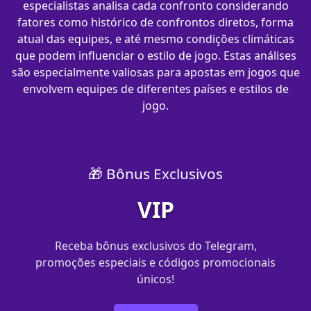
especialistas analisa cada confronto considerando
fatores como histórico de confrontos diretos, forma
atual das equipes, e até mesmo condições climáticas
que podem influenciar o estilo de jogo. Estas análises
são especialmente valiosas para apostas em jogos que
envolvem equipes de diferentes países e estilos de
jogo.
🎁 Bônus Exclusivos
VIP
Receba bônus exclusivos do Telegram,
promoções especiais e códigos promocionais
únicos!