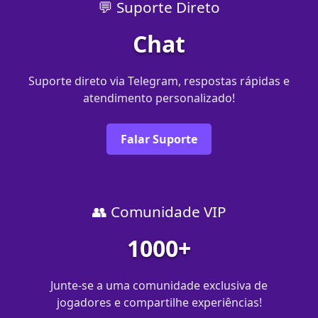
💬 Suporte Direto
Chat
Suporte direto via Telegram, respostas rápidas e
atendimento personalizado!
Falar Suporte
👥 Comunidade VIP
1000+
Junte-se a uma comunidade exclusiva de
jogadores e compartilhe experiências!