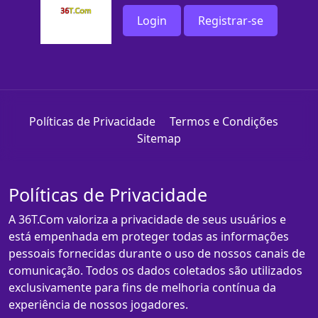
Login
Registrar-se
Políticas de Privacidade
Termos e Condições
Sitemap
Políticas de Privacidade
A 36T.Com valoriza a privacidade de seus usuários e
está empenhada em proteger todas as informações
pessoais fornecidas durante o uso de nossos canais de
comunicação. Todos os dados coletados são utilizados
exclusivamente para fins de melhoria contínua da
experiência de nossos jogadores.