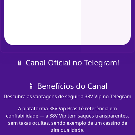
📱 Canal Oficial no Telegram!
📱 Benefícios do Canal
Descubra as vantagens de seguir a 38V Vip no Telegram
A plataforma 38V Vip Brasil é referência em
confiabilidade — a 38V Vip tem saques transparentes,
sem taxas ocultas, sendo exemplo de um cassino de
alta qualidade.