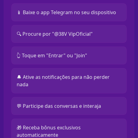
📱 Baixe o app Telegram no seu dispositivo
🔍 Procure por "@38V VipOficial"
👆 Toque em "Entrar" ou "Join"
🔔 Ative as notificações para não perder
nada
💬 Participe das conversas e interaja
🎁 Receba bônus exclusivos
automaticamente