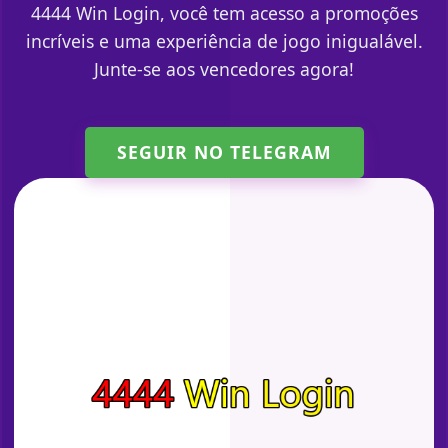
4444 Win Login, você tem acesso a promoções
incríveis e uma experiência de jogo inigualável.
Junte-se aos vencedores agora!
SEGUIR NO TELEGRAM