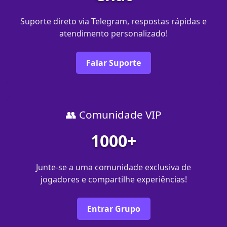
Suporte direto via Telegram, respostas rápidas e
atendimento personalizado!
Falar Suporte
👥 Comunidade VIP
1000+
Junte-se a uma comunidade exclusiva de
jogadores e compartilhe experiências!
Entrar Grupo