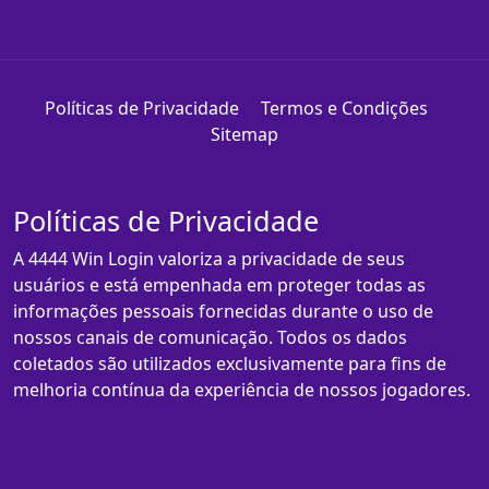
Políticas de Privacidade
Termos e Condições
Sitemap
Políticas de Privacidade
A 4444 Win Login valoriza a privacidade de seus
usuários e está empenhada em proteger todas as
informações pessoais fornecidas durante o uso de
nossos canais de comunicação. Todos os dados
coletados são utilizados exclusivamente para fins de
melhoria contínua da experiência de nossos jogadores.