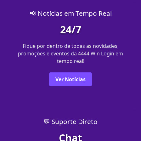
📢 Notícias em Tempo Real
24/7
Fique por dentro de todas as novidades,
promoções e eventos da 4444 Win Login em
tempo real!
Ver Notícias
💬 Suporte Direto
Chat