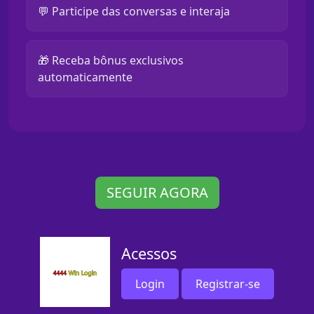
💬 Participe das conversas e interaja
🎁 Receba bônus exclusivos
automaticamente
SEGUIR AGORA
Acessos
Login
Registrar-se