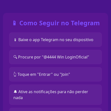
📱 Como Seguir no Telegram
📱 Baixe o app Telegram no seu dispositivo
🔍 Procure por "@4444 Win LoginOficial"
👆 Toque em "Entrar" ou "Join"
🔔 Ative as notificações para não perder
nada