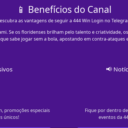
📱 Benefícios do Canal
escubra as vantagens de seguir a 444 Win Login no Telegr
ami. Se os floridenses brilham pelo talento e criatividade, 
pe que sabe jogar sem a bola, apostando em contra-ataques
sivos
📢 Notí
m, promoções especiais
Fique por dentro d
s únicos!
eventos da 4