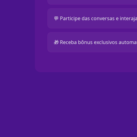
💬 Participe das conversas e interaj
🎁 Receba bônus exclusivos autom