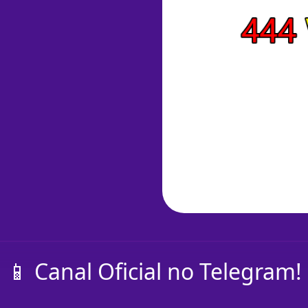
📱 Canal Oficial no Telegram!