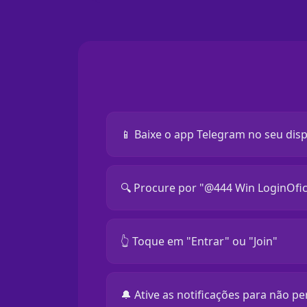
📱 Baixe o app Telegram no seu disp
🔍 Procure por "@444 Win LoginOfic
👆 Toque em "Entrar" ou "Join"
🔔 Ative as notificações para não p