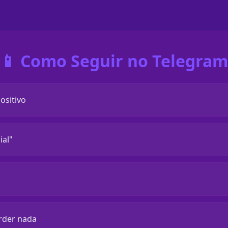
📱 Como Seguir no Telegram
ositivo
ial"
erder nada