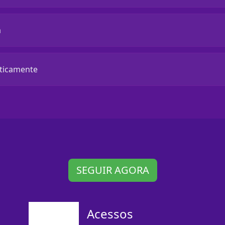
a
aticamente
SEGUIR AGORA
Acessos