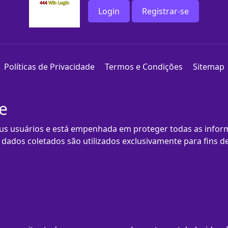
Login
Registrar-se
Políticas de Privacidade
Termos e Condições
Sitemap
de
seus usuários e está empenhada em proteger todas as info
dados coletados são utilizados exclusivamente para fins d