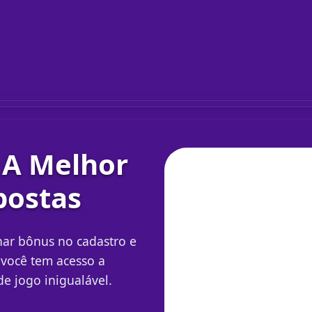
 A Melhor
postas
har bônus no cadastro e
 você tem acesso a
e jogo inigualável.