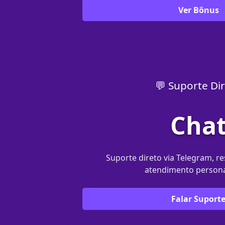
Ver Bônus
💬 Suporte Di
Cha
Suporte direto via Telegram, r
atendimento persona
Falar Suport