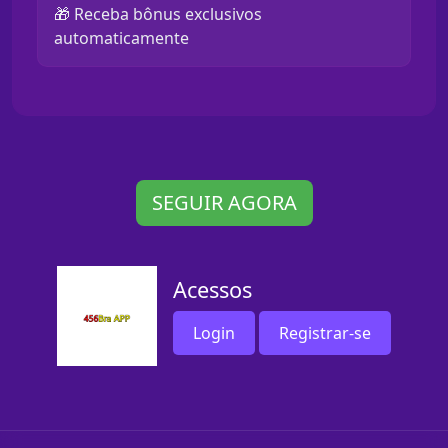
🎁 Receba bônus exclusivos
automaticamente
SEGUIR AGORA
Acessos
Login
Registrar-se