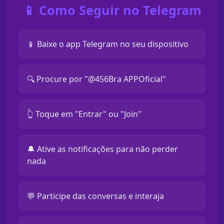
📱 Como Seguir no Telegram
📱 Baixe o app Telegram no seu dispositivo
🔍 Procure por "@456Bra APPOficial"
👆 Toque em "Entrar" ou "Join"
🔔 Ative as notificações para não perder
nada
💬 Participe das conversas e interaja