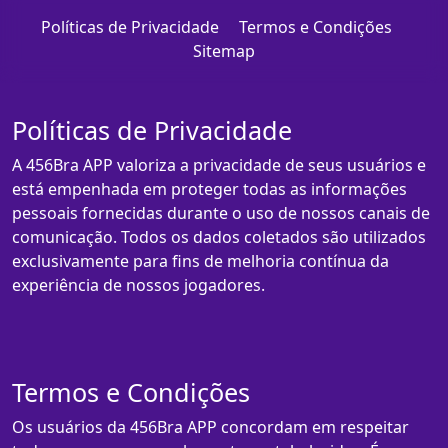
Políticas de Privacidade
Termos e Condições
Sitemap
Políticas de Privacidade
A 456Bra APP valoriza a privacidade de seus usuários e
está empenhada em proteger todas as informações
pessoais fornecidas durante o uso de nossos canais de
comunicação. Todos os dados coletados são utilizados
exclusivamente para fins de melhoria contínua da
experiência de nossos jogadores.
Termos e Condições
Os usuários da 456Bra APP concordam em respeitar