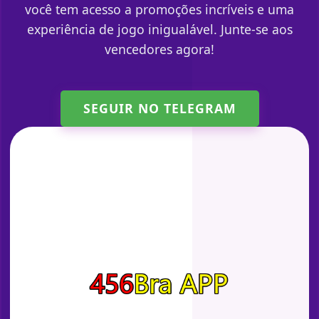
você tem acesso a promoções incríveis e uma
experiência de jogo inigualável. Junte-se aos
vencedores agora!
SEGUIR NO TELEGRAM