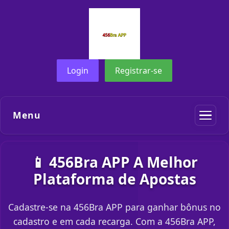
Login
Registrar-se
Menu
📱 456Bra APP A Melhor
Plataforma de Apostas
Cadastre-se na 456Bra APP para ganhar bônus no
cadastro e em cada recarga. Com a 456Bra APP,