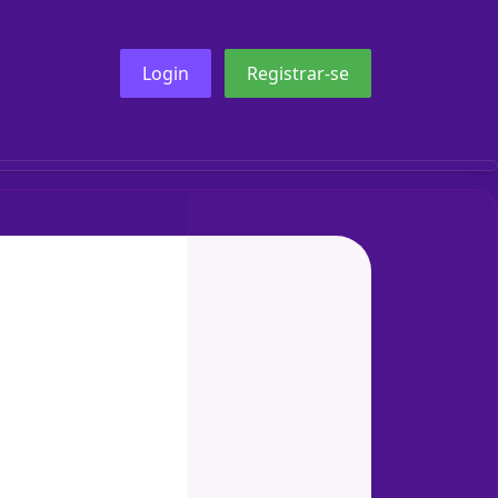
Login
Registrar-se