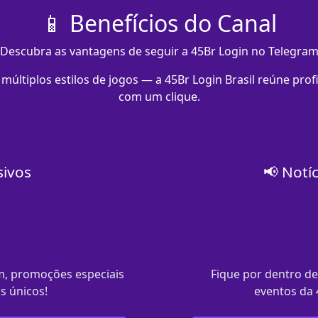
📱 Benefícios do Canal
Descubra as vantagens de seguir a 45Br Login no Telegra
múltiplos estilos de jogos — a 45Br Login Brasil reúne prof
com um clique.
sivos
📢 Notí
m, promoções especiais
Fique por dentro d
s únicos!
eventos da 