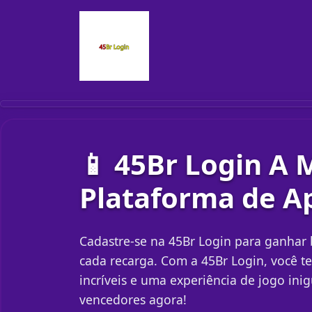
📱 45Br Login A 
Plataforma de A
Cadastre-se na 45Br Login para ganhar
cada recarga. Com a 45Br Login, você 
incríveis e uma experiência de jogo inig
vencedores agora!