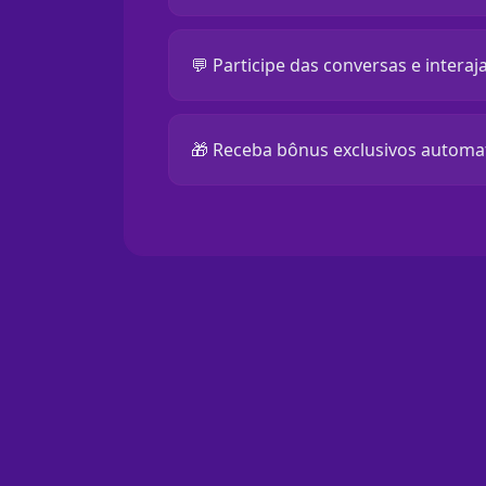
💬 Participe das conversas e interaj
🎁 Receba bônus exclusivos autom