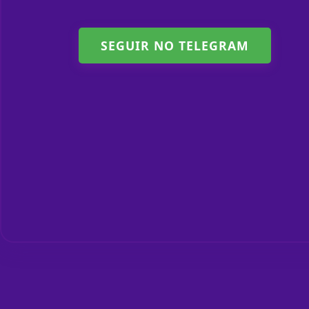
SEGUIR NO TELEGRAM