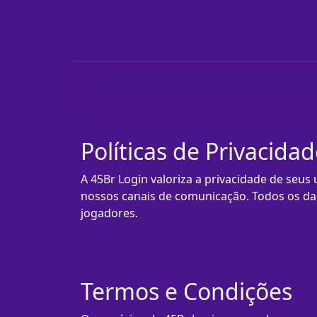
Políticas de Privacida
A 45Br Login valoriza a privacidade de seu
nossos canais de comunicação. Todos os dad
jogadores.
Termos e Condições