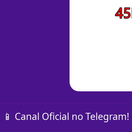
📱 Canal Oficial no Telegram!