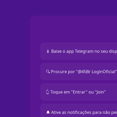
📱 Baixe o app Telegram no seu disp
🔍 Procure por "@45Br LoginOficial"
👆 Toque em "Entrar" ou "Join"
🔔 Ative as notificações para não p