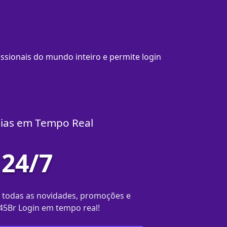
m
issionais do mundo inteiro e permite login
cias em Tempo Real
24/7
e todas as novidades, promoções e
45Br Login em tempo real!