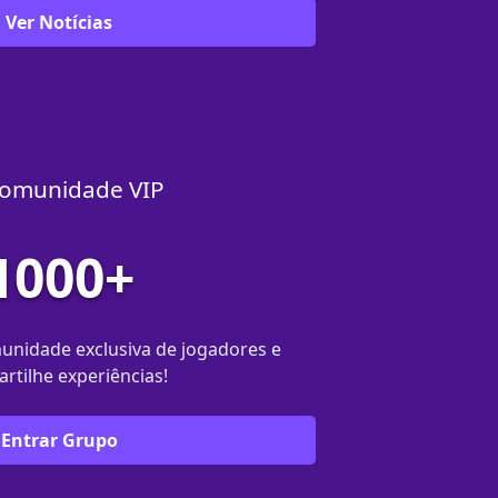
Ver Notícias
Comunidade VIP
1000+
unidade exclusiva de jogadores e
rtilhe experiências!
Entrar Grupo