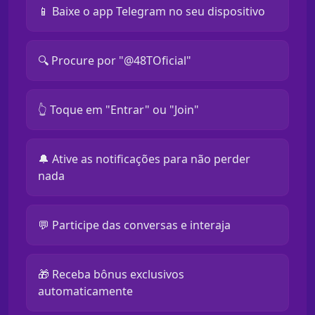
📱 Baixe o app Telegram no seu dispositivo
🔍 Procure por "@48TOficial"
👆 Toque em "Entrar" ou "Join"
🔔 Ative as notificações para não perder
nada
💬 Participe das conversas e interaja
🎁 Receba bônus exclusivos
automaticamente