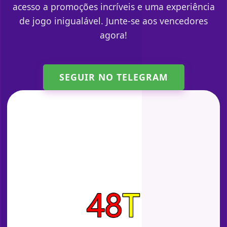
acesso a promoções incríveis e uma experiência
de jogo inigualável. Junte-se aos vencedores
agora!
SEGUIR NO TELEGRAM