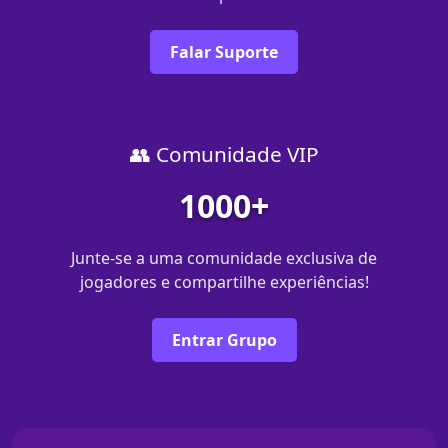
Falar Suporte
👥 Comunidade VIP
1000+
Junte-se a uma comunidade exclusiva de
jogadores e compartilhe experiências!
Entrar Grupo