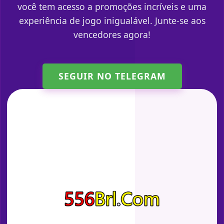
você tem acesso a promoções incríveis e uma
experiência de jogo inigualável. Junte-se aos
vencedores agora!
SEGUIR NO TELEGRAM