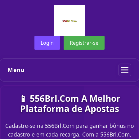
Login
Registrar-se
Menu
📱 556Brl.Com A Melhor
Plataforma de Apostas
Cadastre-se na 556Brl.Com para ganhar bônus no
cadastro e em cada recarga. Com a 556Brl.Com,