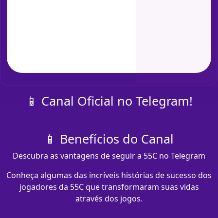
📱 Canal Oficial no Telegram!
📱 Benefícios do Canal
Descubra as vantagens de seguir a 55C no Telegram
Conheça algumas das incríveis histórias de sucesso dos
jogadores da 55C que transformaram suas vidas
através dos jogos.