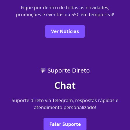
Fique por dentro de todas as novidades,
promoções e eventos da 55C em tempo real!
Ver Notícias
💬 Suporte Direto
Chat
Suporte direto via Telegram, respostas rápidas e
atendimento personalizado!
Falar Suporte