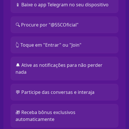
📱 Baixe o app Telegram no seu dispositivo
🔍 Procure por "@55COficial"
👆 Toque em "Entrar" ou "Join"
🔔 Ative as notificações para não perder
nada
💬 Participe das conversas e interaja
🎁 Receba bônus exclusivos
automaticamente