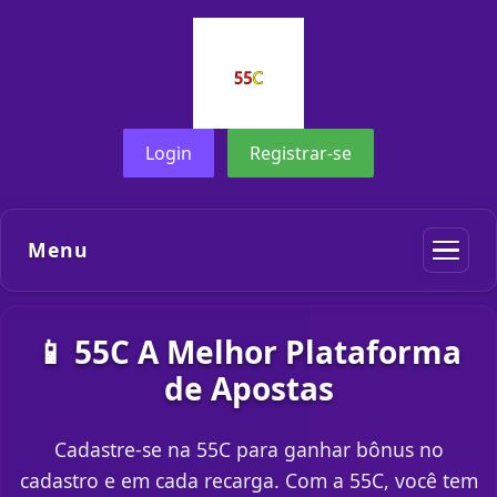
Login
Registrar-se
Menu
📱 55C A Melhor Plataforma
de Apostas
Cadastre-se na 55C para ganhar bônus no
cadastro e em cada recarga. Com a 55C, você tem