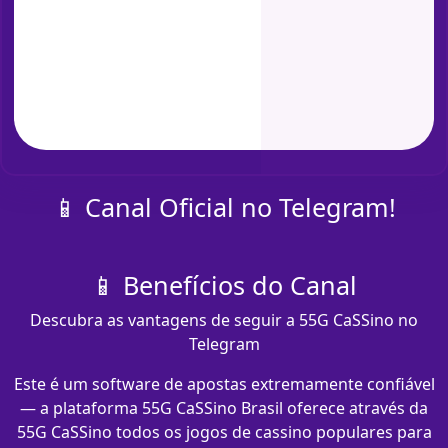
📱 Canal Oficial no Telegram!
📱 Benefícios do Canal
Descubra as vantagens de seguir a 55G CaSSino no
Telegram
Este é um software de apostas extremamente confiável
— a plataforma 55G CaSSino Brasil oferece através da
55G CaSSino todos os jogos de cassino populares para