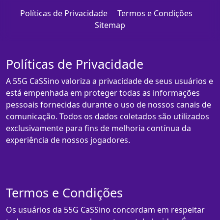
Políticas de Privacidade
Termos e Condições
Sitemap
Políticas de Privacidade
A 55G CaSSino valoriza a privacidade de seus usuários e
está empenhada em proteger todas as informações
pessoais fornecidas durante o uso de nossos canais de
comunicação. Todos os dados coletados são utilizados
exclusivamente para fins de melhoria contínua da
experiência de nossos jogadores.
Termos e Condições
Os usuários da 55G CaSSino concordam em respeitar