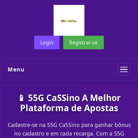
Login
Registrar-se
Menu
📱 55G CaSSino A Melhor
Plataforma de Apostas
Cadastre-se na 55G CaSSino para ganhar bônus
no cadastro e em cada recarga. Com a 55G