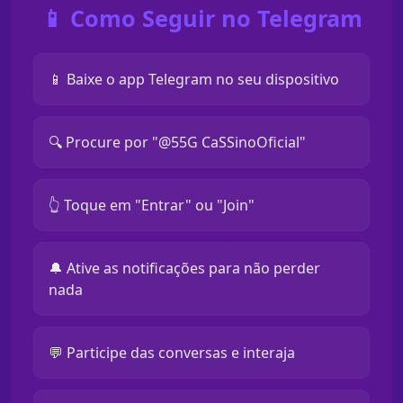
📱 Como Seguir no Telegram
📱 Baixe o app Telegram no seu dispositivo
🔍 Procure por "@55G CaSSinoOficial"
👆 Toque em "Entrar" ou "Join"
🔔 Ative as notificações para não perder
nada
💬 Participe das conversas e interaja