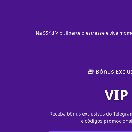
Na 55Kd Vip , liberte o estresse e viva mo
🎁 Bônus Exclu
VIP
Receba bônus exclusivos do Telegra
e códigos promocionai