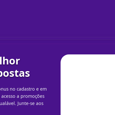
lhor
postas
ônus no cadastro e em
m acesso a promoções
ualável. Junte-se aos