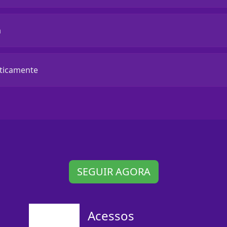
a
aticamente
SEGUIR AGORA
Acessos