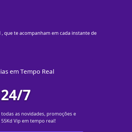
sil , que te acompanham em cada instante de
cias em Tempo Real
24/7
e todas as novidades, promoções e
 55Kd Vip em tempo real!