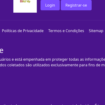
Login
Registrar-se
Políticas de Privacidade
Termos e Condições
Sitemap
de
usuários e está empenhada em proteger todas as informaçõe
os coletados são utilizados exclusivamente para fins de m