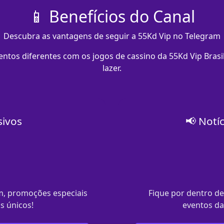
📱 Benefícios do Canal
Descubra as vantagens de seguir a 55Kd Vip no Telegram
mentos diferentes com os jogos de cassino da 55Kd Vip Bra
lazer.
sivos
📢 Notí
m, promoções especiais
Fique por dentro d
s únicos!
eventos da