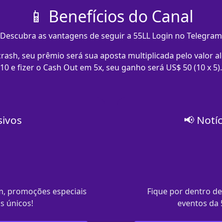
📱 Benefícios do Canal
Descubra as vantagens de seguir a 55LL Login no Telegram
crash, seu prêmio será sua aposta multiplicada pelo valor 
10 e fizer o Cash Out em 5x, seu ganho será US$ 50 (10 x 5).
sivos
📢 Notí
m, promoções especiais
Fique por dentro d
s únicos!
eventos da 