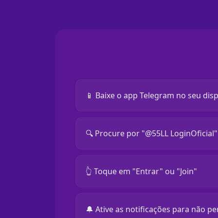
📱 Baixe o app Telegram no seu disp
🔍 Procure por "@55LL LoginOficial"
👆 Toque em "Entrar" ou "Join"
🔔 Ative as notificações para não p