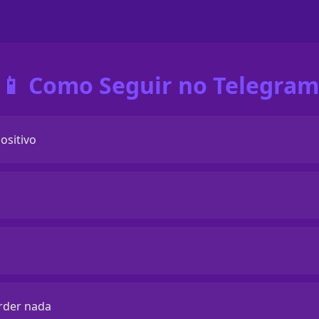
📱 Como Seguir no Telegram
ositivo
erder nada