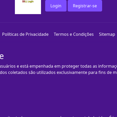
Login
Registrar-se
Políticas de Privacidade
Termos e Condições
Sitemap
de
s usuários e está empenhada em proteger todas as informaç
os coletados são utilizados exclusivamente para fins de m