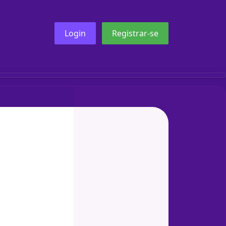
Login
Registrar-se