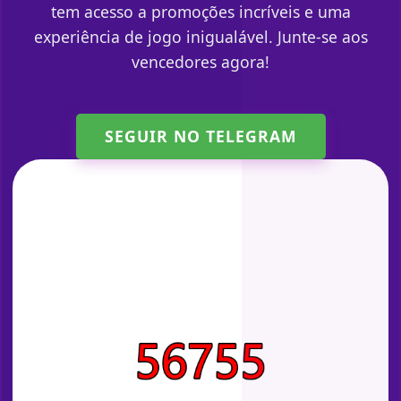
tem acesso a promoções incríveis e uma
experiência de jogo inigualável. Junte-se aos
vencedores agora!
SEGUIR NO TELEGRAM