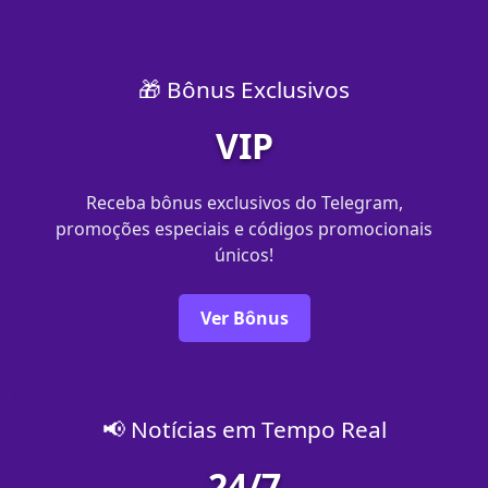
🎁 Bônus Exclusivos
VIP
Receba bônus exclusivos do Telegram,
promoções especiais e códigos promocionais
únicos!
Ver Bônus
📢 Notícias em Tempo Real
24/7