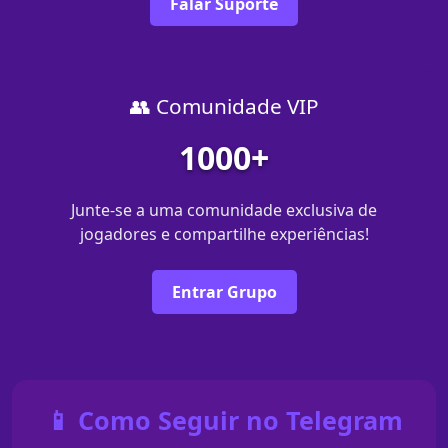
Falar Suporte
👥 Comunidade VIP
1000+
Junte-se a uma comunidade exclusiva de
jogadores e compartilhe experiências!
Entrar Grupo
📱 Como Seguir no Telegram