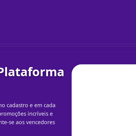
 Plataforma
no cadastro e em cada
promoções incríveis e
unte-se aos vencedores