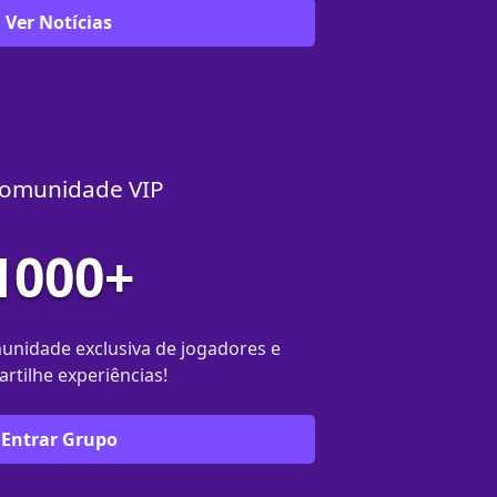
Ver Notícias
Comunidade VIP
1000+
unidade exclusiva de jogadores e
rtilhe experiências!
Entrar Grupo