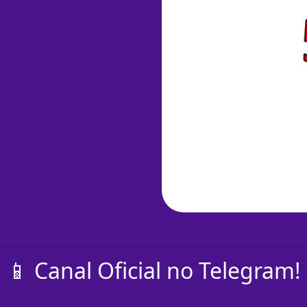
📱 Canal Oficial no Telegram!