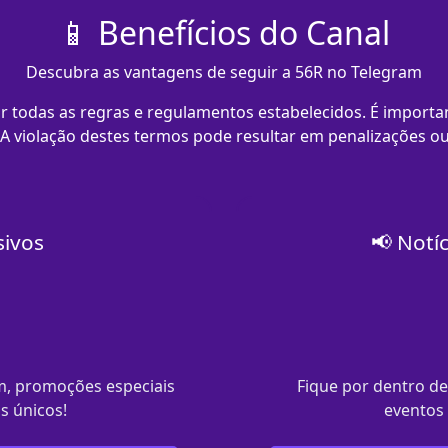
📱 Benefícios do Canal
Descubra as vantagens de seguir a 56R no Telegram
 todas as regras e regulamentos estabelecidos. É importan
s. A violação destes termos pode resultar em penalizações o
sivos
📢 Notí
m, promoções especiais
Fique por dentro d
s únicos!
eventos