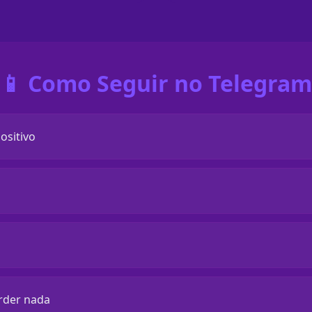
📱 Como Seguir no Telegram
ositivo
erder nada