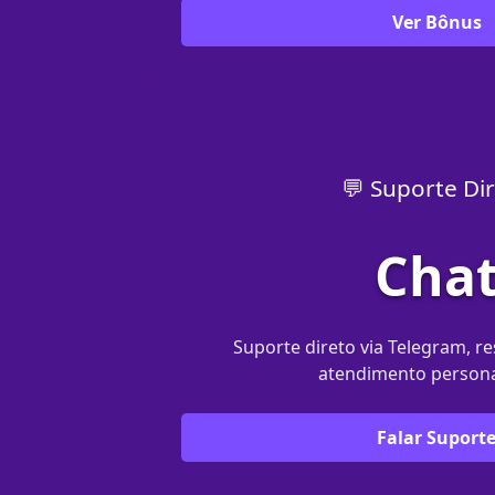
Ver Bônus
💬 Suporte Di
Cha
Suporte direto via Telegram, r
atendimento persona
Falar Suport