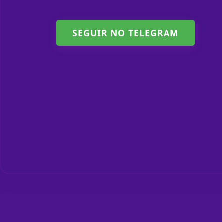
SEGUIR NO TELEGRAM