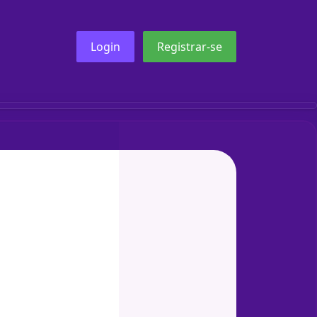
Login
Registrar-se