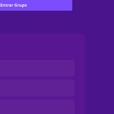
Entrar Grupo