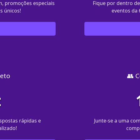
m, promoções especiais
Fique por dentro d
s únicos!
eventos da 
reto
👥 
t
espostas rápidas e
Junte-se a uma com
lizado!
compa