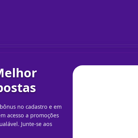
Melhor
postas
 bônus no cadastro e em
tem acesso a promoções
ualável. Junte-se aos