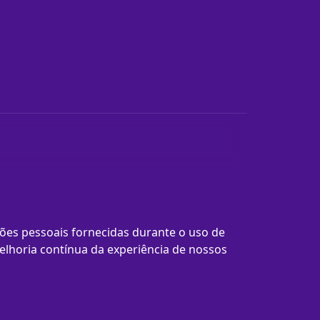
ões pessoais fornecidas durante o uso de
elhoria contínua da experiência de nossos