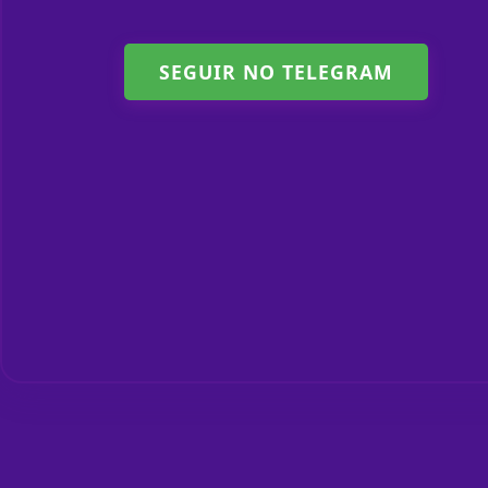
SEGUIR NO TELEGRAM