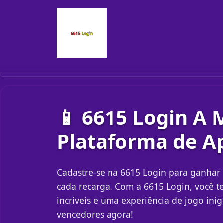
📱 6615 Login A 
Plataforma de A
Cadastre-se na 6615 Login para ganhar
cada recarga. Com a 6615 Login, você 
incríveis e uma experiência de jogo inig
vencedores agora!