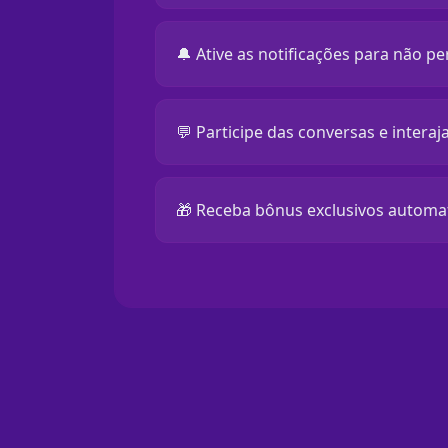
🔔 Ative as notificações para não p
💬 Participe das conversas e interaj
🎁 Receba bônus exclusivos autom