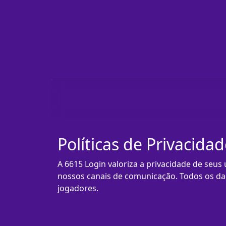
Políticas de Privacida
A 6615 Login valoriza a privacidade de seu
nossos canais de comunicação. Todos os dad
jogadores.