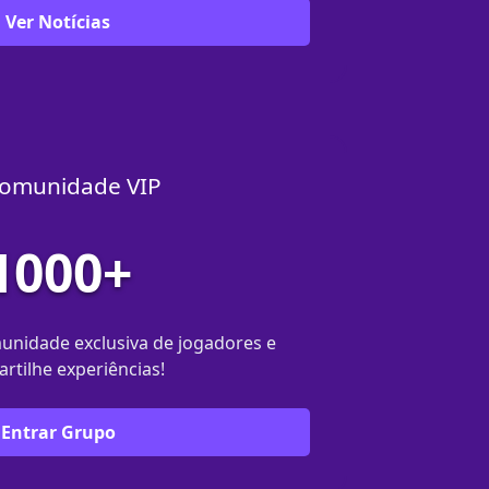
Ver Notícias
Comunidade VIP
1000+
unidade exclusiva de jogadores e
rtilhe experiências!
Entrar Grupo