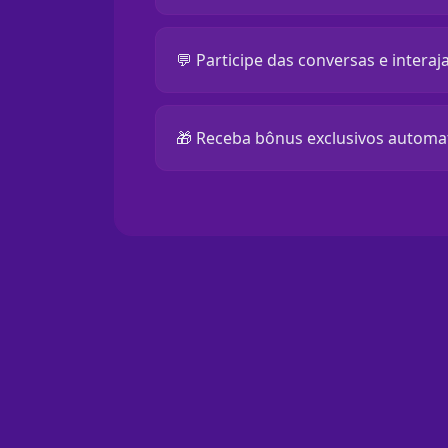
💬 Participe das conversas e interaj
🎁 Receba bônus exclusivos autom