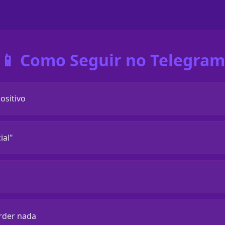
📱 Como Seguir no Telegram
ositivo
ial"
erder nada