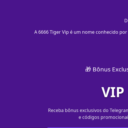
D
A 6666 Tiger Vip é um nome conhecido por t
🎁 Bônus Exclu
VIP
Receba bônus exclusivos do Telegra
e códigos promocionai