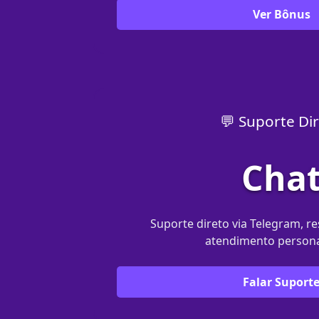
Ver Bônus
💬 Suporte Di
Cha
Suporte direto via Telegram, r
atendimento persona
Falar Suport