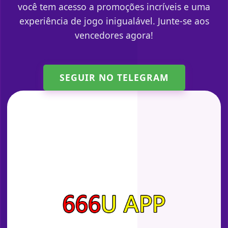
você tem acesso a promoções incríveis e uma
experiência de jogo inigualável. Junte-se aos
vencedores agora!
SEGUIR NO TELEGRAM