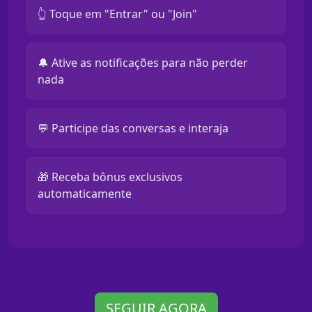
👆 Toque em "Entrar" ou "Join"
🔔 Ative as notificações para não perder
nada
💬 Participe das conversas e interaja
🎁 Receba bônus exclusivos
automaticamente
SEGUIR AGORA