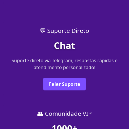
💬 Suporte Direto
Chat
Suporte direto via Telegram, respostas rápidas e
atendimento personalizado!
Falar Suporte
👥 Comunidade VIP
1000+