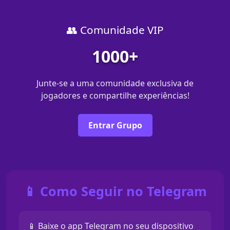
👥 Comunidade VIP
1000+
Junte-se a uma comunidade exclusiva de
jogadores e compartilhe experiências!
Entrar Grupo
📱 Como Seguir no Telegram
📱 Baixe o app Telegram no seu dispositivo