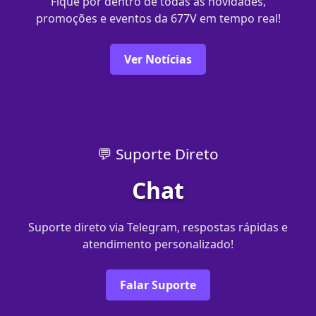
Fique por dentro de todas as novidades,
promoções e eventos da 677V em tempo real!
Ver Notícias
💬 Suporte Direto
Chat
Suporte direto via Telegram, respostas rápidas e
atendimento personalizado!
Falar Suporte