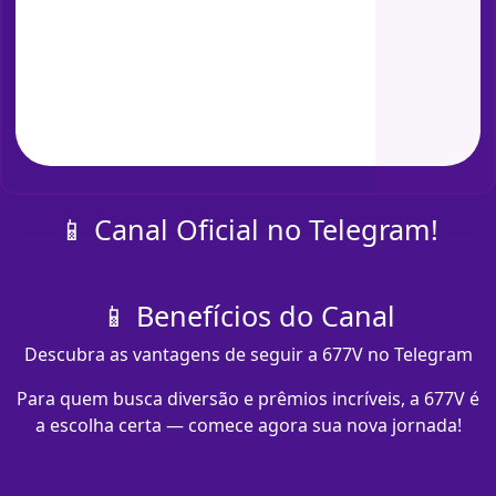
📱 Canal Oficial no Telegram!
📱 Benefícios do Canal
Descubra as vantagens de seguir a 677V no Telegram
Para quem busca diversão e prêmios incríveis, a 677V é
a escolha certa — comece agora sua nova jornada!