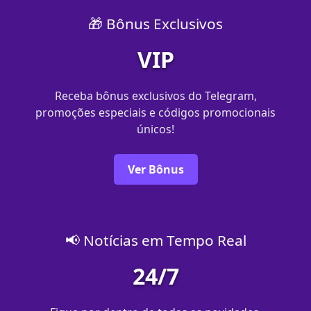
🎁 Bônus Exclusivos
VIP
Receba bônus exclusivos do Telegram,
promoções especiais e códigos promocionais
únicos!
Ver Bônus
📢 Notícias em Tempo Real
24/7