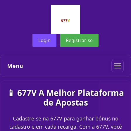
Login
Registrar-se
Menu
📱 677V A Melhor Plataforma
de Apostas
Cadastre-se na 677V para ganhar bônus no
cadastro e em cada recarga. Com a 677V, você