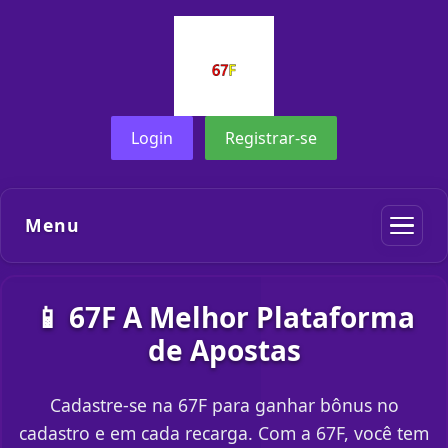
Login
Registrar-se
Menu
📱 67F A Melhor Plataforma
de Apostas
Cadastre-se na 67F para ganhar bônus no
cadastro e em cada recarga. Com a 67F, você tem