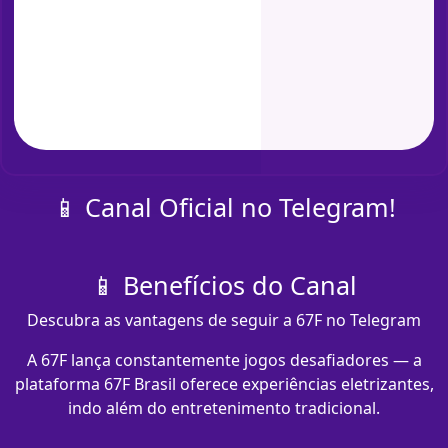
📱 Canal Oficial no Telegram!
📱 Benefícios do Canal
Descubra as vantagens de seguir a 67F no Telegram
A 67F lança constantemente jogos desafiadores — a
plataforma 67F Brasil oferece experiências eletrizantes,
indo além do entretenimento tradicional.