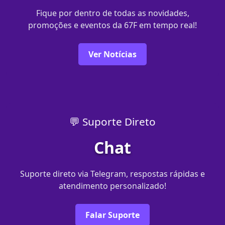
Fique por dentro de todas as novidades,
promoções e eventos da 67F em tempo real!
Ver Notícias
💬 Suporte Direto
Chat
Suporte direto via Telegram, respostas rápidas e
atendimento personalizado!
Falar Suporte