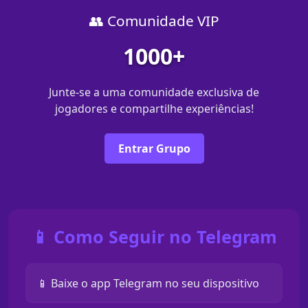
👥 Comunidade VIP
1000+
Junte-se a uma comunidade exclusiva de
jogadores e compartilhe experiências!
Entrar Grupo
📱 Como Seguir no Telegram
📱 Baixe o app Telegram no seu dispositivo