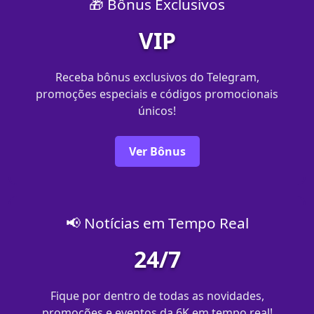
🎁 Bônus Exclusivos
VIP
Receba bônus exclusivos do Telegram,
promoções especiais e códigos promocionais
únicos!
Ver Bônus
📢 Notícias em Tempo Real
24/7
Fique por dentro de todas as novidades,
promoções e eventos da 6K em tempo real!