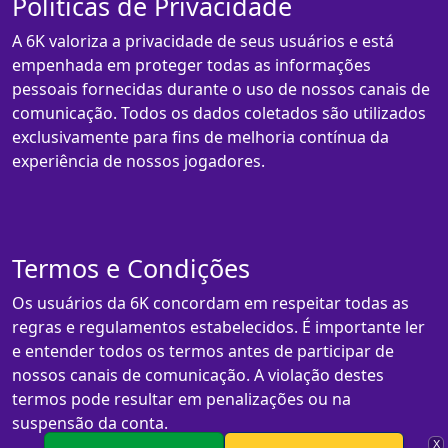
Políticas de Privacidade
A 6K valoriza a privacidade de seus usuários e está
empenhada em proteger todas as informações
pessoais fornecidas durante o uso de nossos canais de
comunicação. Todos os dados coletados são utilizados
exclusivamente para fins de melhoria contínua da
experiência de nossos jogadores.
Termos e Condições
Os usuários da 6K concordam em respeitar todas as
regras e regulamentos estabelecidos. É importante ler
e entender todos os termos antes de participar de
nossos canais de comunicação. A violação destes
termos pode resultar em penalizações ou na
suspensão da conta.
X