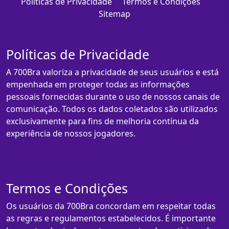
Políticas de Privacidade
Termos e Condições
Sitemap
Políticas de Privacidade
A 700Bra valoriza a privacidade de seus usuários e está
empenhada em proteger todas as informações
pessoais fornecidas durante o uso de nossos canais de
comunicação. Todos os dados coletados são utilizados
exclusivamente para fins de melhoria contínua da
experiência de nossos jogadores.
Termos e Condições
Os usuários da 700Bra concordam em respeitar todas
as regras e regulamentos estabelecidos. É importante