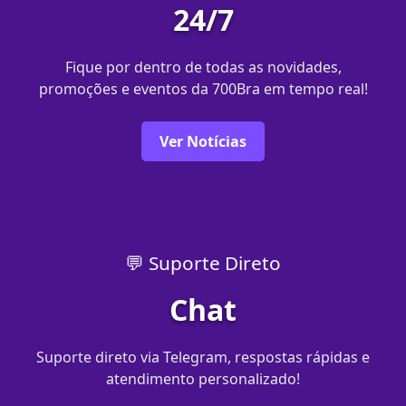
24/7
Fique por dentro de todas as novidades,
promoções e eventos da 700Bra em tempo real!
Ver Notícias
💬 Suporte Direto
Chat
Suporte direto via Telegram, respostas rápidas e
atendimento personalizado!