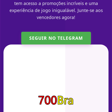
tem acesso a promoções incríveis e uma
experiência de jogo inigualável. Junte-se aos
vencedores agora!
SEGUIR NO TELEGRAM