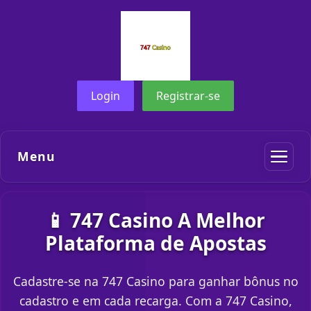
Login
Registrar-se
Menu
📱 747 Casino A Melhor
Plataforma de Apostas
Cadastre-se na 747 Casino para ganhar bônus no
cadastro e em cada recarga. Com a 747 Casino,