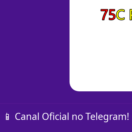
📱 Canal Oficial no Telegram!