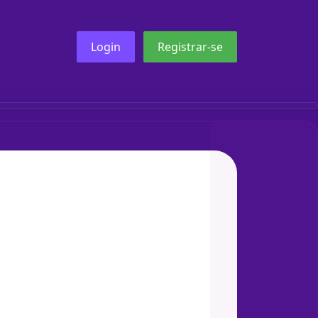
Login
Registrar-se