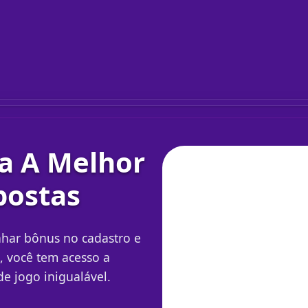
ma A Melhor
postas
nhar bônus no cadastro e
, você tem acesso a
e jogo inigualável.