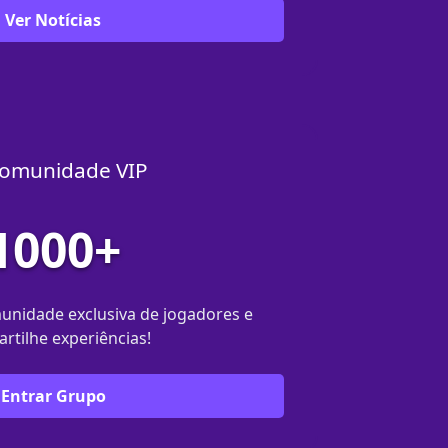
Ver Notícias
Comunidade VIP
1000+
unidade exclusiva de jogadores e
rtilhe experiências!
Entrar Grupo