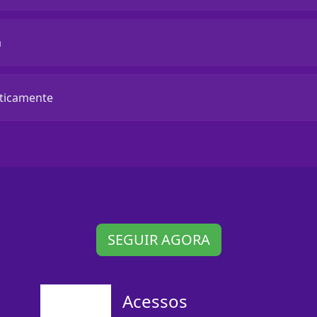
a
aticamente
SEGUIR AGORA
Acessos