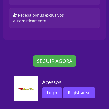
🎁 Receba bônus exclusivos
automaticamente
SEGUIR AGORA
Acessos
Login
Registrar-se