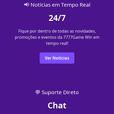
📢 Notícias em Tempo Real
24/7
Fique por dentro de todas as novidades,
promoções e eventos da 7777Game Win em
tempo real!
Ver Notícias
💬 Suporte Direto
Chat