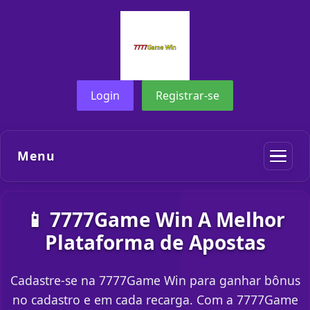
Login
Registrar-se
Menu
📱 7777Game Win A Melhor
Plataforma de Apostas
Cadastre-se na 7777Game Win para ganhar bônus
no cadastro e em cada recarga. Com a 7777Game