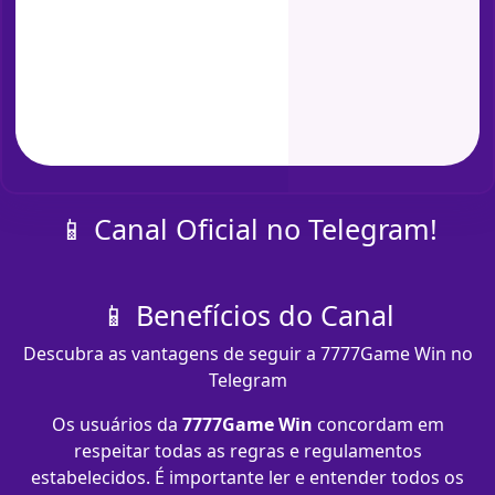
📱 Canal Oficial no Telegram!
📱 Benefícios do Canal
Descubra as vantagens de seguir a 7777Game Win no
Telegram
Os usuários da
7777Game Win
concordam em
respeitar todas as regras e regulamentos
estabelecidos. É importante ler e entender todos os