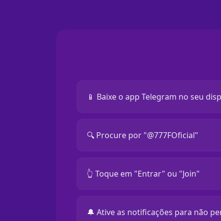
📱 Baixe o app Telegram no seu disp
🔍 Procure por "@777FOficial"
👆 Toque em "Entrar" ou "Join"
🔔 Ative as notificações para não p