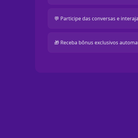
💬 Participe das conversas e interaj
🎁 Receba bônus exclusivos autom