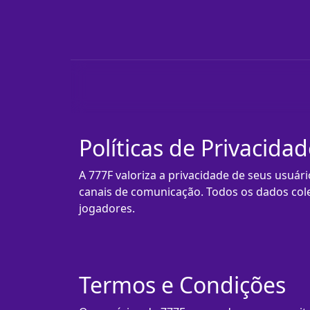
Políticas de Privacida
A 777F valoriza a privacidade de seus usuá
canais de comunicação. Todos os dados cole
jogadores.
Termos e Condições