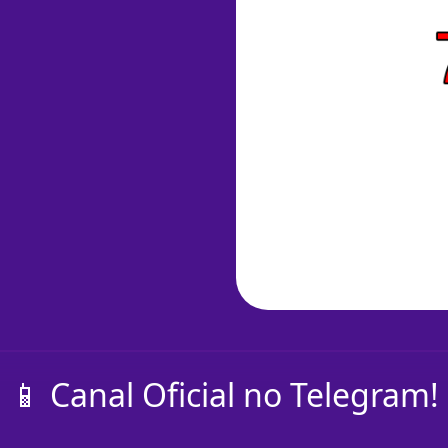
📱 Canal Oficial no Telegram!