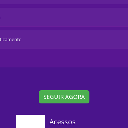
a
aticamente
SEGUIR AGORA
Acessos