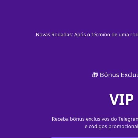
Novas Rodadas: Após o término de uma ro
🎁 Bônus Exclu
VIP
Receba bônus exclusivos do Telegra
e códigos promocionai