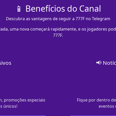
📱 Benefícios do Canal
Descubra as vantagens de seguir a 777F no Telegram
dada, uma nova começará rapidamente, e os jogadores po
777F.
sivos
📢 Notí
m, promoções especiais
Fique por dentro d
s únicos!
eventos 