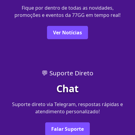
Fique por dentro de todas as novidades,
promoções e eventos da 77GG em tempo real!
Ver Notícias
💬 Suporte Direto
Chat
Suporte direto via Telegram, respostas rápidas e
atendimento personalizado!
Falar Suporte