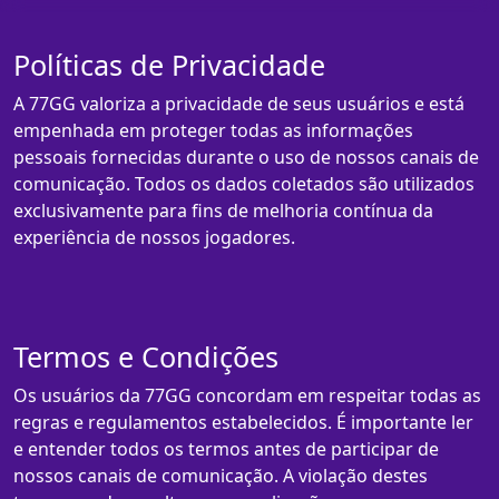
Políticas de Privacidade
A 77GG valoriza a privacidade de seus usuários e está
empenhada em proteger todas as informações
pessoais fornecidas durante o uso de nossos canais de
comunicação. Todos os dados coletados são utilizados
exclusivamente para fins de melhoria contínua da
experiência de nossos jogadores.
Termos e Condições
Os usuários da 77GG concordam em respeitar todas as
regras e regulamentos estabelecidos. É importante ler
e entender todos os termos antes de participar de
nossos canais de comunicação. A violação destes