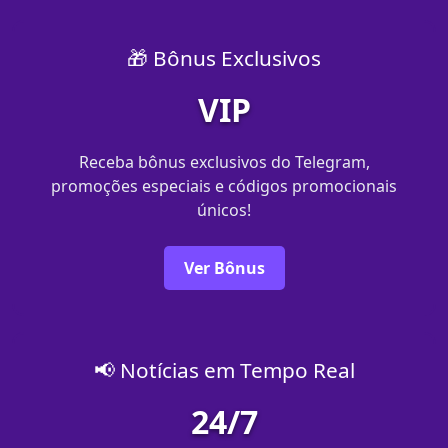
🎁 Bônus Exclusivos
VIP
Receba bônus exclusivos do Telegram,
promoções especiais e códigos promocionais
únicos!
Ver Bônus
📢 Notícias em Tempo Real
24/7