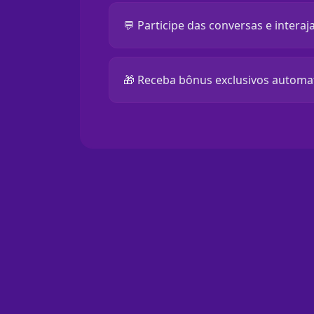
💬 Participe das conversas e interaj
🎁 Receba bônus exclusivos autom