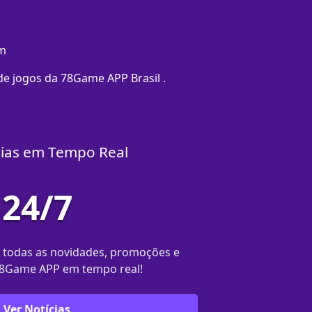
am
de jogos da 78Game APP Brasil .
cias em Tempo Real
24/7
e todas as novidades, promoções e
78Game APP em tempo real!
Ver Notícias