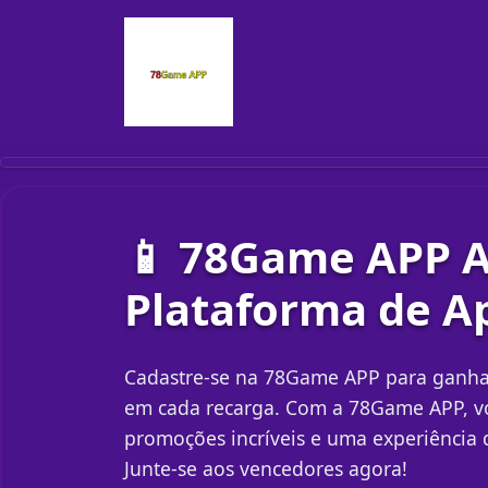
📱 78Game APP 
Plataforma de A
Cadastre-se na 78Game APP para ganha
em cada recarga. Com a 78Game APP, v
promoções incríveis e uma experiência d
Junte-se aos vencedores agora!