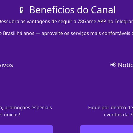
📱 Benefícios do Canal
escubra as vantagens de seguir a 78Game APP no Telegr
Brasil há anos — aproveite os serviços mais confortáveis 
sivos
📢 Notí
m, promoções especiais
Fique por dentro d
s únicos!
eventos da 