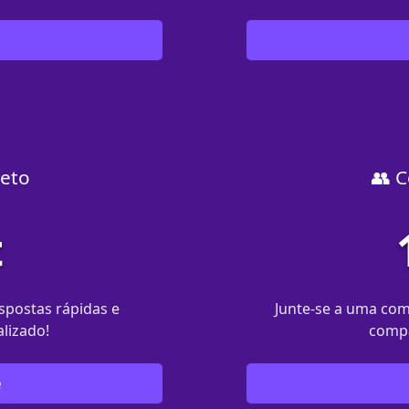
reto
👥 
t
espostas rápidas e
Junte-se a uma com
lizado!
compa
e