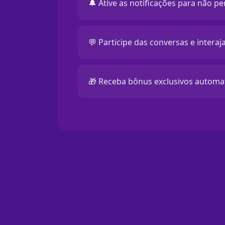
🔔 Ative as notificações para não p
💬 Participe das conversas e interaj
🎁 Receba bônus exclusivos autom