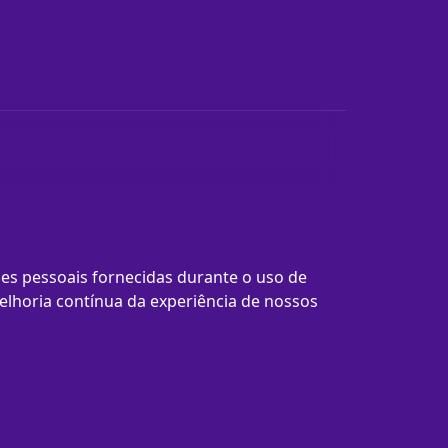
es pessoais fornecidas durante o uso de
elhoria contínua da experiência de nossos