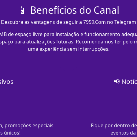
📱 Benefícios do Canal
Descubra as vantagens de seguir a 7959.Com no Telegram
de espaço livre para instalação e funcionamento adequado.
espaço para atualizações futuras. Recomendamos ter pelo m
uma experiência sem interrupções.
sivos
📢 Notí
m, promoções especiais
Fique por dentro d
s únicos!
eventos da