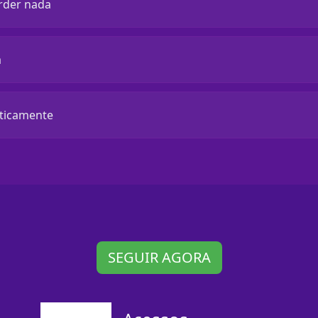
erder nada
a
aticamente
SEGUIR AGORA