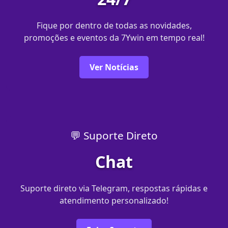
Fique por dentro de todas as novidades,
promoções e eventos da 7Ywin em tempo real!
Ver Notícias
💬 Suporte Direto
Chat
Suporte direto via Telegram, respostas rápidas e
atendimento personalizado!