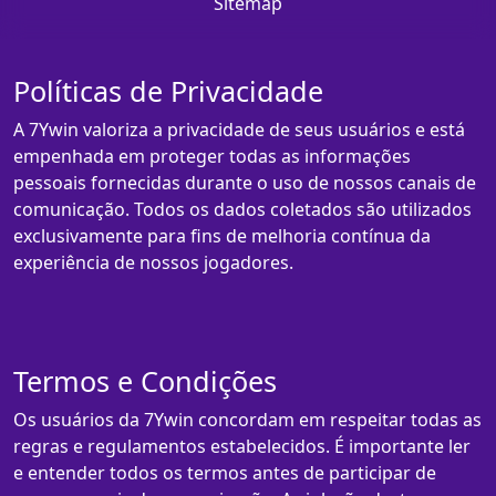
Sitemap
Políticas de Privacidade
A 7Ywin valoriza a privacidade de seus usuários e está
empenhada em proteger todas as informações
pessoais fornecidas durante o uso de nossos canais de
comunicação. Todos os dados coletados são utilizados
exclusivamente para fins de melhoria contínua da
experiência de nossos jogadores.
Termos e Condições
Os usuários da 7Ywin concordam em respeitar todas as
regras e regulamentos estabelecidos. É importante ler
e entender todos os termos antes de participar de