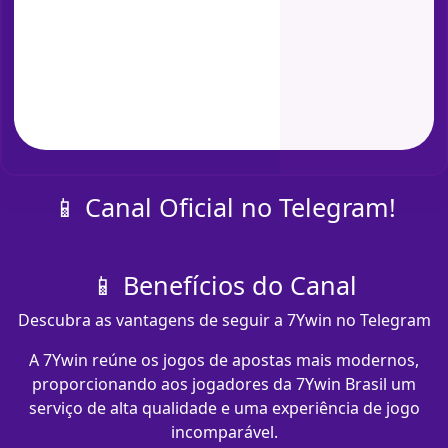
📱 Canal Oficial no Telegram!
📱 Benefícios do Canal
Descubra as vantagens de seguir a 7Ywin no Telegram
A 7Ywin reúne os jogos de apostas mais modernos,
proporcionando aos jogadores da 7Ywin Brasil um
serviço de alta qualidade e uma experiência de jogo
incomparável.