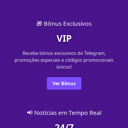
🎁 Bônus Exclusivos
VIP
Receba bônus exclusivos do Telegram,
promoções especiais e códigos promocionais
únicos!
Ver Bônus
📢 Notícias em Tempo Real
24/7