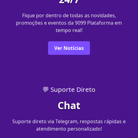
Fique por dentro de todas as novidades,
promoções e eventos da 9099 Plataforma em
tempo real!
Ver Notícias
💬 Suporte Direto
Chat
Suporte direto via Telegram, respostas rápidas e
atendimento personalizado!